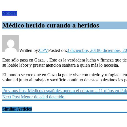
Noticias
Médico herido curando a heridos
Written by:
CPV
Posted on:
3 diciembre, 2018
6 diciembre, 2
Esto sólo pasa en Gaza… Esto es la verdadera lucha y firmeza que tiene
su loable labor y prestar atencion sanitara a quien más lo necesita.
El mundo se cree que en Gaza la gente vive con miedo y refugiada en 
voluntad junto al trabajo y sacrificio continuo de estos palestinos les 
Navegación
Previous
Previous Post
Médicos españoles operan el corazón a 11 niños en Pale
post:
Next
Next Post
Menor de edad detenido
de
post:
entradas
Similar Articles