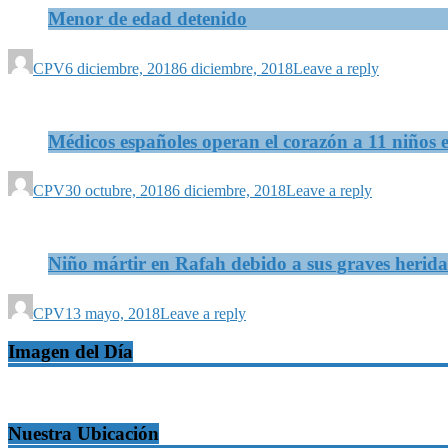
Menor de edad detenido
CPV
6 diciembre, 2018
6 diciembre, 2018
Leave a reply
Médicos españoles operan el corazón a 11 niños e
CPV
30 octubre, 2018
6 diciembre, 2018
Leave a reply
Niño mártir en Rafah debido a sus graves herida
CPV
13 mayo, 2018
Leave a reply
Imagen del Día
Nuestra Ubicación