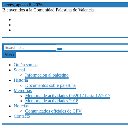
Skip
jueves, agosto 6, 2026
to
Bienvenidos a la Comunidad Palestina de Valencia
content
FB
Twitter
Youtube
Comunidad Palestina de Valencia
Search
for:
Menu
Quién somos
Social
Información al palestino
Historia
Documentos sobre palestina
Memorias
Memoria de actividades 06/2017 hasta 12/2017
Memoria de actividades 2018
Noticias
Comunicados oficiales de CPV
Contacto