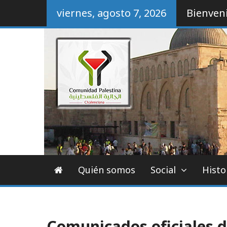
Skip
viernes, agosto 7, 2026
Bienveni
to
content
Comunidad Palestin
Quién somos
Social
Histo
Comunicados oficiales 