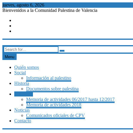
Skip
jueves, agosto 6, 2026
to
Bienvenidos a la Comunidad Palestina de Valencia
content
FB
Twitter
Youtube
Comunidad Palestina de Valencia
Search
for:
Menu
Quién somos
Social
Información al palestino
Historia
Documentos sobre palestina
Memorias
Memoria de actividades 06/2017 hasta 12/2017
Memoria de actividades 2018
Noticias
Comunicados oficiales de CPV
Contacto