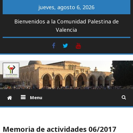
Skip
jueves, agosto 6, 2026
to
content
Bienvenidos a la Comunidad Palestina de
Valencia
FB
Twitter
Youtube
Comunidad Palestina de Valencia
Menu
Memoria de actividades 06/2017